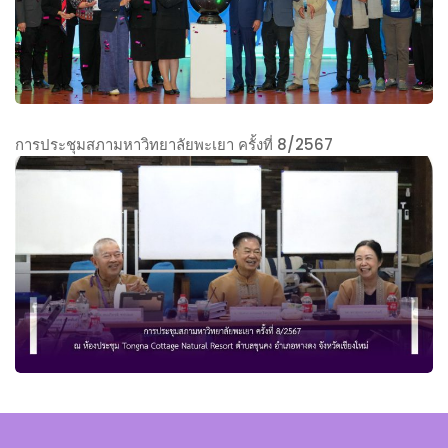
ม
ณ
า
ห
วุ
ม
า
ฒิ
โ
วิ
เ
ก
ท
ข้
เ
ย
า
ศ
การประชุมสภามหาวิทยาลัยพะเยา ครั้งที่ 8/2567
า
ร่
ศ
ก
ลั
ว
ก
า
ย
ม
ร
ร
พ
พิ
ร
ป
ะ
ธี
ม
ร
เ
แ
ก
ะ
ย
ส
า
ชุ
า
ด
ร
ม
เ
ง
ส
ส
ป็
มุ
ภ
ภ
น
ทิ
า
า
ป
ต
ม
ม
ร
า
ห