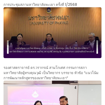
ท
การประชุมสภามหาวิทยาลัยพะเยา ครั้งที่ 1/2568
ย
ก
า
า
ลั
ร
ย
ป
พ
ร
ะ
ะ
เ
ชุ
ย
ม
า
ส
แ
ภ
ล
า
รองศาสตราจารย์ ดร.วรากรณ์ สามโกเศศ กรรมการสภา
ะ
ม
มหาวิทยาลัยผู้ทรงคุณวุฒิ เป็นวิทยากร บรรยาย หัวข้อ “แนวโน้ม
ก
ห
การพัฒนาหลักสูตรของมหาวิทยาลัยพะเยา”
ร
า
ร
ร
วิ
อ
ม
ท
ง
ก
ย
ศ