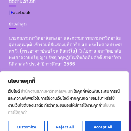
ร
ติดตามเราได้ที่
วิ
2
วิ
วิ
ท
5
|
F
acebook
ช
.
ย
6
า
(
า
ข่าวล่าสุด
7
ก
พ
ก
า
ร
ร
นายกสภามหาวิทยาลัยพะเยา และกรรมการสภามหาวิทยาลัย
ร
ะ
บ
ผู้ทรงคุณวุฒิ เข้าร่วมพิธีแสดงมุทิตาจิต แด่ พระไพศาลประชา
ร
อ
ร
ทร วิ. (พระอาจารย์พบโชค ติสฺสวํโส) ในโอกาส มหาวิทยาลัย
ะ
า
ร
พะเยาถวายปริญญาปรัชญาดุษฎีบัณฑิตกิตติมศักดิ์ สาขาวิชา
ดั
จ
ย
นิติศาสตร์ ประจำปีการศึกษา 2566
บ
า
า
ช
2. คำสั่งมหาวิทยาลัยพะเยา ที่ 361/2568 เรื่อง แต่งตั้งคณะ
ร
ย
นโยบายคุกกี้
า
กรรมการประเมินเพื่อแต่งตั้งผู้อำนวยการสำนักงานสภา
ย์
หั
มหาวิทยาลัยพะเยา
ติ
พ
เว็บไซต์
สำนักงานสภามหาวิทยาลัยพะเยา
ใช้คุกกี้เพื่อเพิ่มประสบการณ์
ว
พ
บ
และความพึงพอใจในการใช้งานเว็บไซต์ หากคุณกด “ยอมรับ” หรือใช้
ข้
ะ
โ
งานเว็บไซต์ของเราต่อ ถือว่าคุณยินยอมให้มีการใช้งานคุกกี้"
นโยบาย
อ
เ
ช
การใช้คุกกี้
"
“
ย
ค
แ
© All right reserved 2016
า
ติ
น
Customize
Reject All
Accept All
Education Base by
Acme Themes