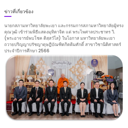
ข่าวที่เกี่ยวข้อง
นายกสภามหาวิทยาลัยพะเยา และกรรมการสภามหาวิทยาลัยผู้ทรง
คุณวุฒิ เข้าร่วมพิธีแสดงมุทิตาจิต แด่ พระไพศาลประชาทร วิ.
(พระอาจารย์พบโชค ติสฺสวํโส) ในโอกาส มหาวิทยาลัยพะเยา
ถวายปริญญาปรัชญาดุษฎีบัณฑิตกิตติมศักดิ์ สาขาวิชานิติศาสตร์
ประจำปีการศึกษา 2566
น
า
ย
ก
ส
ภ
า
ม
ห
า
วิ