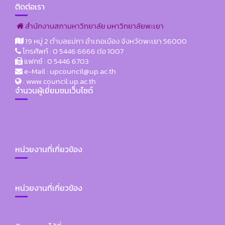
ห
ะ
ติดต่อเรา
จิ
า
า
ธ
ต
วิ
สำนักงานสภามหาวิทยาลัย มหาวิทยาลัยพะเยา
วิ
า
แ
ท
ท
19 หมู่ 2 ตำบลแม่กา อำเภอเมือง จังหวัดพะเยา 56000
น
ด่
ย
โทรศัพท์ : 0 5446 6666 ต่อ 1007
ย
ใ
พ
า
แฟกซ์ : 0 5446 6703
า
น
ร
ลั
e-Mail : upcouncil@up.ac.th
ลั
พิ
ะ
: www.council.up.ac.th
ย
ย
ธี
จำนวนผู้เยี่ยมชมเว็บไซต์
ไ
ผู้
พ
เ
พ
ท
ะ
ปิ
ศ
ร
เ
ด
า
ง
ย
ก
ล
คุ
า
หน่วยงานที่เกี่ยวข้อง
า
ป
ณ
ค
ร
ร
วุ
รั้
ป
ะ
ฒิ
ง
ร
หน่วยงานที่เกี่ยวข้อง
ช
เ
ที่
ะ
า
ป็
8
ชุ
ท
น
/
ม