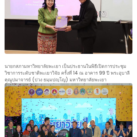
า
า
า
ร
ลั
ส
ส
ย
ต
ภ
พ
ร
า
ะ
า
ม
เ
จ
ห
ย
า
า
า
ร
วิ
ค
ย์
ท
นายกสภามหาวิทยาลัยพะเยา เป็นประธานในพิธีเปิดการประชุม
รั้
ด
วิชาการระดับชาติพะเยาวิจัย ครั้งที่ 14 ณ อาคาร 99 ปี พระอุบาลี
ย
ง
ร
คุณูปมาจารย์ (ปวง ธมฺมปญฺโญ) มหาวิทยาลัยพะเยา
า
ที่
.
น
ลั
1
ว
า
ย
/
ร
ย
ผู้
2
า
ก
ท
5
ก
ส
ร
6
ร
ภ
ง
8
ณ์
า
คุ
ส