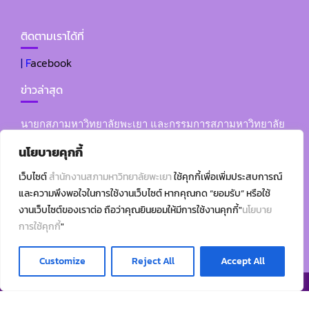
ติดตามเราได้ที่
|
F
acebook
ข่าวล่าสุด
นายกสภามหาวิทยาลัยพะเยา และกรรมการสภามหาวิทยาลัย
ผู้ทรงคุณวุฒิ เข้าร่วมพิธีแสดงมุทิตาจิต แด่ พระไพศาลประชา
นโยบายคุกกี้
ทร วิ. (พระอาจารย์พบโชค ติสฺสวํโส) ในโอกาส มหาวิทยาลัย
พะเยาถวายปริญญาปรัชญาดุษฎีบัณฑิตกิตติมศักดิ์ สาขาวิชา
เว็บไซต์
สำนักงานสภามหาวิทยาลัยพะเยา
ใช้คุกกี้เพื่อเพิ่มประสบการณ์
นิติศาสตร์ ประจำปีการศึกษา 2566
และความพึงพอใจในการใช้งานเว็บไซต์ หากคุณกด “ยอมรับ” หรือใช้
งานเว็บไซต์ของเราต่อ ถือว่าคุณยินยอมให้มีการใช้งานคุกกี้"
นโยบาย
2. คำสั่งมหาวิทยาลัยพะเยา ที่ 361/2568 เรื่อง แต่งตั้งคณะ
การใช้คุกกี้
"
กรรมการประเมินเพื่อแต่งตั้งผู้อำนวยการสำนักงานสภา
มหาวิทยาลัยพะเยา
Customize
Reject All
Accept All