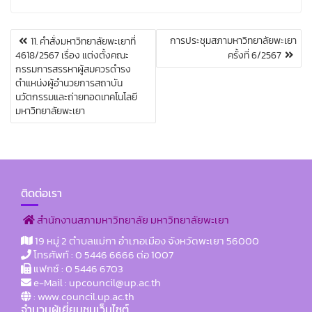
การประชุมสภามหาวิทยาลัยพะเยา
11. คำสั่งมหาวิทยาลัยพะเยาที่
เ
4618/2567 เรื่อง แต่งตั้งคณะ
ครั้งที่ 6/2567
ม
กรรมการสรรหาผู้สมควรดำรง
นู
นำ
ตำแหน่งผู้อำนวยการสถาบัน
ท
นวัตกรรมและถ่ายทอดเทคโนโลยี
า
มหาวิทยาลัยพะเยา
ง
เ
รื่
อ
ง
ติดต่อเรา
สำนักงานสภามหาวิทยาลัย มหาวิทยาลัยพะเยา
19 หมู่ 2 ตำบลแม่กา อำเภอเมือง จังหวัดพะเยา 56000
โทรศัพท์ : 0 5446 6666 ต่อ 1007
แฟกซ์ : 0 5446 6703
e-Mail : upcouncil@up.ac.th
: www.council.up.ac.th
จำนวนผู้เยี่ยมชมเว็บไซต์