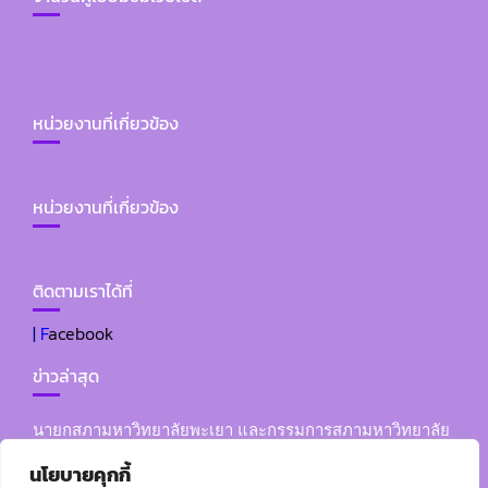
หน่วยงานที่เกี่ยวข้อง
หน่วยงานที่เกี่ยวข้อง
ติดตามเราได้ที่
|
F
acebook
ข่าวล่าสุด
นายกสภามหาวิทยาลัยพะเยา และกรรมการสภามหาวิทยาลัย
ผู้ทรงคุณวุฒิ เข้าร่วมพิธีแสดงมุทิตาจิต แด่ พระไพศาลประชา
นโยบายคุกกี้
ทร วิ. (พระอาจารย์พบโชค ติสฺสวํโส) ในโอกาส มหาวิทยาลัย