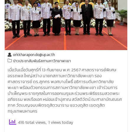
orkkharapon.do@up.ac.th
ข่าวประชาสัมพันธ์สภามหาวิทยาพะเยา
เมื่อวันเมื่อวันศุกร์ที่ 13 กันยายน พ.ศ. 2567 ศาสตราจารย์พิเศษ
อรรถพล ใหญ่สว่าง นายกสภามหาวิทยาลัยพะเยา รอง
ศาสตราจารย์ ดร.สุภกร พงศบางโพธิ์ อธิการบดีมหาวิทยาลัย
พะเยา พร้อมด้วยกรรมการสภามหาวิทยาลัยพะเยา เข้าร่วมการ
บำเพ็ญพระราชกุศลในการออกเมรุและร่วมพระพิธีธรรมสวดพระ
อภิธรรม พลเรือเอก หม่อมเจ้าปุสาณ สวัสดิวัตน์ ณ ศาลาบัณณรศ
ภาค วัดเบญจมบพิตรดุสิตวนาราม แขวงดุสิต เขตดุสิต
กรุงเทพมหานคร
416 total views, 1 views today