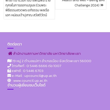
Health and Well – Being BMI
นำ
พะเยา เข้าร่วมการบำเพ็ญพระราช
ท
กุศลในการออกเมรุและร่วมพระ
Challenge 2024)
า
พิธีธรรมสวดพระอภิธรรม พลเรือ
ง
เอก หม่อมเจ้าปุสาณ สวัสดิวัตน์
เ
รื่
อ
ง
ติดต่อเรา
สำนักงานสภามหาวิทยาลัย มหาวิทยาลัยพะเยา
19 หมู่ 2 ตำบลแม่กา อำเภอเมือง จังหวัดพะเยา 56000
โทรศัพท์ : 0 5446 6666 ต่อ 1007
แฟกซ์ : 0 5446 6703
e-Mail : upcouncil@up.ac.th
: www.council.up.ac.th
จำนวนผู้เยี่ยมชมเว็บไซต์