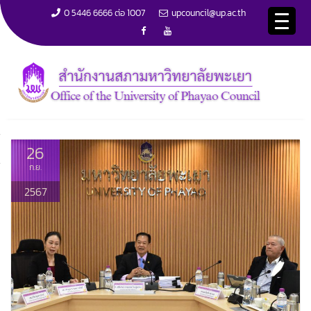
0 5446 6666 ต่อ 1007
upcouncil@up.ac.th
S
k
i
การประชุมสภามหาวิทยาลัยพะเยา ครั้งที่ 6/2567
p
Home
การประชุมสภามหาวิทยาลัยพะเยา ครั้งที่ 6/2567
t
o
c
26
o
n
ก.ย.
t
e
2567
n
t