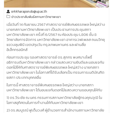
orkkharapon.do@up.ac.th
ข่าวประชาสัมพันธ์สภามหาวิทยาพะเยา
เมื่อวันที่ 14 กันยายน 2567 ศาสตราจารย์พิเศษอรรถพล ใหญ่สว่าง
นายกสภามหาวิทยาลัยพะเยา เป็นประธานการประชุมสภา
มหาวิทยาลัยพะเยา ครั้งที่ 6/2567 ณ ห้องประชุม L806 ชั้น 8
วิทยาลัยการจัดการ มหาวิทยาลัยพะเยา อาคารเวฟเพลส ถนนวิทยุ
แขวงลุมพินี เขตปทุมวัน กรุงเทพมหานคร และผ่านสื่อ
อิเล็กทรอนิกส์
ก่อนการประชุม รองศาสตราจารย์ ดร.สุภกร พงศบางโพธิ์
อธิการบดีมหาวิทยาลัยพะเยา กล่าวแสดงความยินดีและมอบแจกัน
ดอกไม้ให้กับศาสตราจารย์พิเศษอรรถพล ใหญ่สว่าง นายกสภา
มหาวิทยาลัยพะเยา ในโอกาสที่ได้รับเลือกเป็น กรรมการเนติบัณฑิต
ยสภา ประเภทบุคคลอื่น
ในการนี้ ศาสตราจารย์พิเศษอรรถพล ใหญ่สว่าง นายกสภา
มหาวิทยาลัยพะเยา ได้มอบแจกันดอกไม้แสดงความขอบคุณให้กับ
1) ดร.วีระชัย ณ นคร กรรมการสภามหาวิทยาลัยผู้ทรงคุณวุฒิ ใน
โอกาสอุทิศตนในการทำงานให้กับมหาวิทยาลัยพะเยา
2) ดร.สมบูรณ์ ฟูเต็มวงศ์ ผู้อำนวยการสำนักงานสภามหาวิทยาลัย