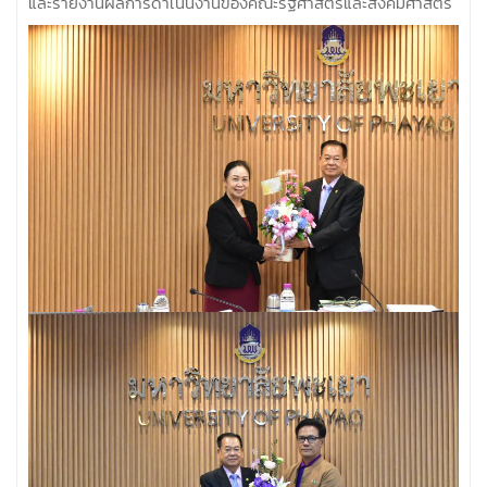
และรายงานผลการดำเนินงานของคณะรัฐศาสตร์และสังคมศาสตร์