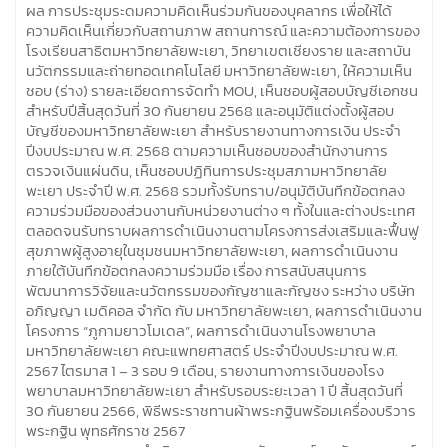
ผล การประชุมระดมความคิดเห็นร่วมกันของบุคลากร เพื่อให้ได้
ความคิดเห็นเกี่ยวกับสถานภาพ สถานการณ์ และความต้องการของ
โรงเรียนสาธิตมหาวิทยาลัยพะเยา, วิทยาเขตเชียงราย และสถาบัน
นวัตกรรมและถ่ายทอดเทคโนโลยี มหาวิทยาลัยพะเยา, ให้ความเห็น
ชอบ (ร่าง) รายละเอียดการจัดทำ MOU, เห็นชอบผู้สอบบัญชีเอกชน
สำหรับปีสิ้นสุดวันที่ 30 กันยายน 2568 และอนุมัติแต่งตั้งผู้สอบ
บัญชีของมหาวิทยาลัยพะเยา สำหรับรายงานทางการเงิน ประจำ
ปีงบประมาณ พ.ศ. 2568 ตามความเห็นชอบของสำนักงานการ
ตรวจเงินแผ่นดิน, เห็นชอบปฏิทินการประชุมสภามหาวิทยาลัย
พะเยา ประจำปี พ.ศ. 2568 รวมทั้งรับทราบ/อนุมัติบันทึกข้อตกลง
ความร่วมมือของส่วนงานกับหน่วยงานต่าง ๆ ทั้งในและต่างประเทศ
ตลอดจนรับทราบผลการดำเนินงานตามโครงการส่งเสริมและฟื้นฟู
สุขภาพผู้สูงอายุในชุมชนมหาวิทยาลัยพะเยา, ผลการดำเนินงาน
ภายใต้บันทึกข้อตกลงความร่วมมือ เรื่อง การสนับสนุนการ
พัฒนาการวิจัยและนวัตกรรมของกัญชาและกัญชง ระหว่าง บริษัท
อภิญญา เมดิคอล จำกัด กับ มหาวิทยาลัยพะเยา, ผลการดำเนินงาน
โครงการ “ภูกามยาวโมเดล”, ผลการดำเนินงานโรงพยาบาล
มหาวิทยาลัยพะเยา คณะแพทยศาสตร์ ประจำปีงบประมาณ พ.ศ.
2567 ไตรมาส 1 – 3 รอบ 9 เดือน, รายงานทางการเงินของโรง
พยาบาลมหาวิทยาลัยพะเยา สำหรับรอบระยะเวลา 1 ปี สิ้นสุดวันที่
30 กันยายน 2566, พิธีพระราชทานผ้าพระกฐินพร้อมเครื่องบริวาร
พระกฐิน พุทธศักราช 2567