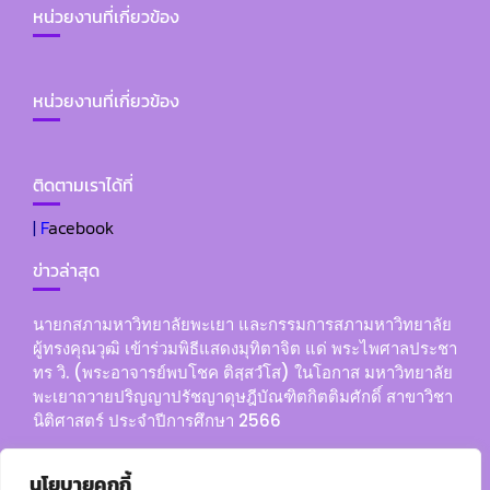
หน่วยงานที่เกี่ยวข้อง
หน่วยงานที่เกี่ยวข้อง
ติดตามเราได้ที่
|
F
acebook
ข่าวล่าสุด
นายกสภามหาวิทยาลัยพะเยา และกรรมการสภามหาวิทยาลัย
ผู้ทรงคุณวุฒิ เข้าร่วมพิธีแสดงมุทิตาจิต แด่ พระไพศาลประชา
ทร วิ. (พระอาจารย์พบโชค ติสฺสวํโส) ในโอกาส มหาวิทยาลัย
พะเยาถวายปริญญาปรัชญาดุษฎีบัณฑิตกิตติมศักดิ์ สาขาวิชา
นิติศาสตร์ ประจำปีการศึกษา 2566
2. คำสั่งมหาวิทยาลัยพะเยา ที่ 361/2568 เรื่อง แต่งตั้งคณะ
นโยบายคุกกี้