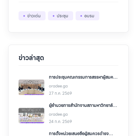
ข่าวเด่น
ประชุม
อบรม
ข่าวล่าสุด
การประชุมคณะกรรมการสรรหาผู้สมควร
ดำรงตำแหน่งคณบดีคณะรัฐศาสตร์และ
oradee.ga
สังคมศาสตร์ ครั้งที่ 2/2569
27 ก.ค. 2569
ผู้อำนวยการสำนักงานสภามหาวิทยาลัย
พะเยา เข้าร่วมพิธีลงนามถวายพระพร
oradee.ga
ชัยมงคล เนื่องในโอกาสวันเฉลิม
พระชนมพรรษา พระบาทสมเด็จ
24 ก.ค. 2569
พระเจ้าอยู่หัว วันที่ 28 กรกฎาคม
การตั้งหน่วยเสนอชื่อผู้สมควรดำรง