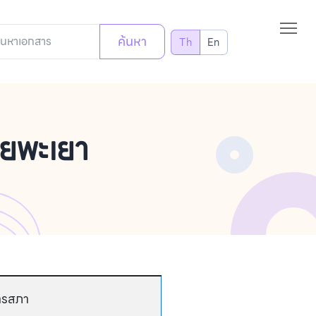
ค้นหา
Th
En
ยพะเยา
ารสภา